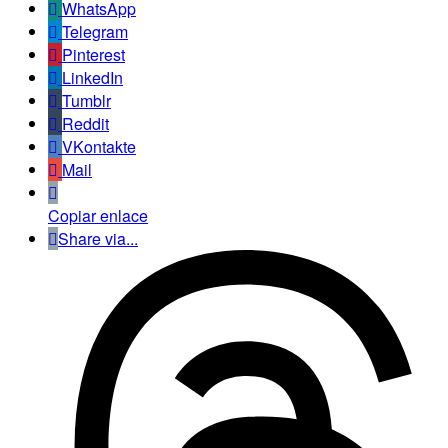
WhatsApp
Telegram
Pinterest
LinkedIn
Tumblr
Reddit
VKontakte
Mail
Copiar enlace
Share via...