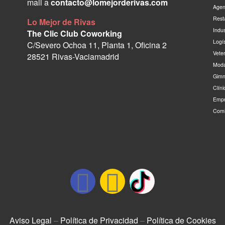
mail a
contacto@lomejorderivas.com
Agen
Rest
Lo Mejor de Rivas
Indu
The Clic Club Coworking
Logí
C/Severo Ochoa 11, Planta 1, Oficina 2
Vete
28521 Rivas-Vaciamadrid
Moda
Gimn
Clín
Empr
Comi
Aviso Legal
–
Política de Privacidad
–
Política de Cookies