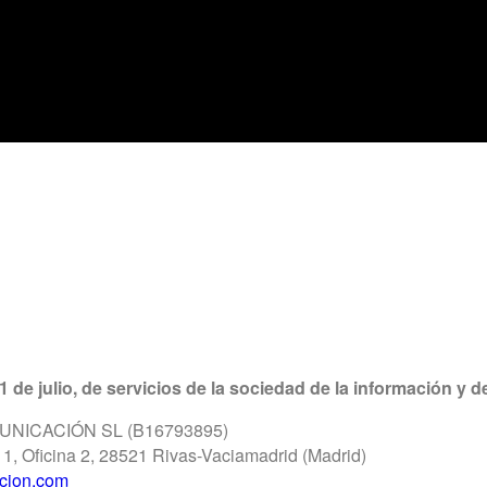
e julio, de servicios de la sociedad de la información y d
OMUNICACIÓN SL (B16793895)
 1, Oficina 2, 28521 Rivas-Vaciamadrid (Madrid)
cion.com