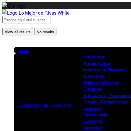
View all results
No results
Inicio
Hostelería
Alimentación
Asesores y Finanzas
Automóvil
Belleza y Estética
Compras
Educación y Formació
Hogar y Reparaciones
Buscador de Comercios
Industria
Inmobiliaria
Logística
Mascotas