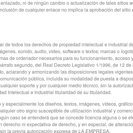
b enlazado, ni de ningún cambio o actualización de tales siti
inclusión de cualquier enlace no implica la aprobación del si
L
r de todos los derechos de propiedad intelectual e industrial 
mágenes, sonido, audio, vídeo, software o textos; marcas o logot
amas de ordenador necesarios para su funcionamiento, acceso y 
, párrafo segundo, del Real Decreto Legislativo 1/1996, de 12 de 
ndo, aclarando y armonizando las disposiciones legales vigent
 comunicación pública, incluida su modalidad de puesta a disposi
cualquier soporte y por cualquier medio técnico, sin la autori
Intelectual e Industrial titularidad de su titularidad.
 y especialmente los diseños, textos, imágenes, vídeos, gráfico
lquier otro signo susceptible de utilización industrial y comer
gún caso se entenderá que se concede licencia alguna o se efec
n derecho ni expectativa de derecho, y en especial, de alteració
 sin la previa autorización expresa de LA EMPRESA.