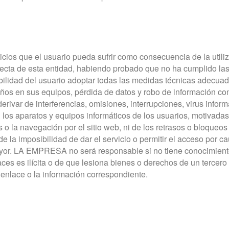
os que el usuario pueda sufrir como consecuencia de la utili
ecta de esta entidad, habiendo probado que no ha cumplido las 
ilidad del usuario adoptar todas las medidas técnicas adecuad
 daños en sus equipos, pérdida de datos y robo de información
erivar de interferencias, omisiones, interrupciones, virus infor
en los aparatos y equipos informáticos de los usuarios, motiv
s o la navegación por el sitio web, ni de los retrasos o bloqueo
i de la imposibilidad de dar el servicio o permitir el acceso p
ayor. LA EMPRESA no será responsable si no tiene conocimiento 
ces es ilícita o de que lesiona bienes o derechos de un tercero 
el enlace o la información correspondiente.