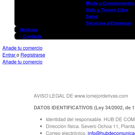
Moda y Complementos
Ocio y Tiempo Libre
Salud
Servicios a Empresas
Noticias
Contacta
Añade tu comercio
Entrar
o
Registrarse
Añade tu comercio
AVISO LEGAL DE www.lomejorderivas.com
DATOS IDENTIFICATIVOS (Ley 34/2002, de 11 d
Identidad del responsable. HUB DE C
Dirección física. Severo Ochoa 11, Planta
Correo electrónico.
info@hubdecomunica