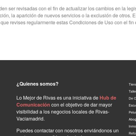
ser revisadas con el fin de actualizar los cambios en la legis
ión, la aparición de nuevos servicios o la exclusión de otros. E
te que revises regularmente estas Condiciones de Uso con el fi
¿Quienes somos?
Tien
Tall
Lo Mejor de Rivas es una iniciativa de
Hub de
De C
Comunicación
con el objetivo de dar mayor
Escu
visibilidad a los negocios locales de Rivas-
Pelu
Vaciamadrid.
Abog
Inmo
Puedes contactar con nosotros enviándonos un
Refo