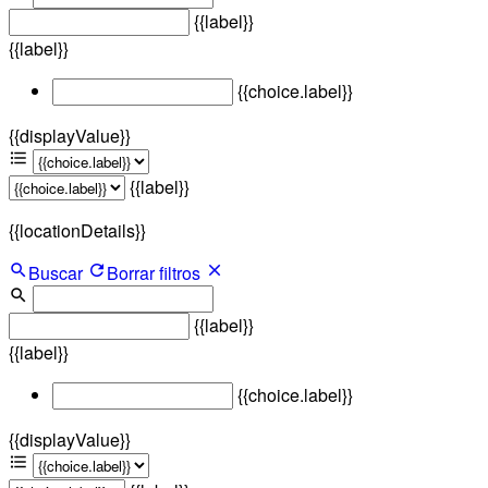
{{label}}
{{label}}
{{choice.label}}
{{displayValue}}
{{label}}
{{locationDetails}}
Buscar
Borrar filtros
{{label}}
{{label}}
{{choice.label}}
{{displayValue}}