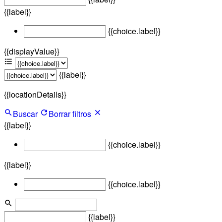
{{label}}
{{choice.label}}
{{displayValue}}
{{label}}
{{locationDetails}}
Buscar
Borrar filtros
{{label}}
{{choice.label}}
{{label}}
{{choice.label}}
{{label}}