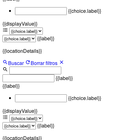
{{choice.label}}
{{displayValue}}
{{label}}
{{locationDetails}}
Buscar
Borrar filtros
{{label}}
{{label}}
{{choice.label}}
{{displayValue}}
{{label}}
{{locationDetails}}