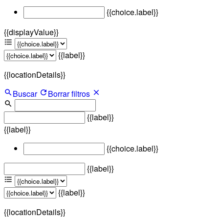
{{choice.label}}
{{displayValue}}
{{label}}
{{locationDetails}}
Buscar
Borrar filtros
{{label}}
{{label}}
{{choice.label}}
{{label}}
{{label}}
{{locationDetails}}