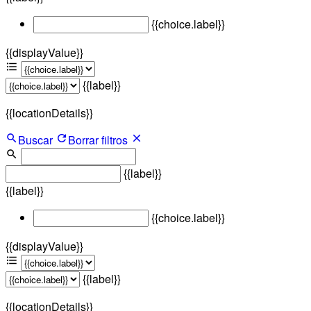
{{choice.label}}
{{displayValue}}
{{label}}
{{locationDetails}}
Buscar
Borrar filtros
{{label}}
{{label}}
{{choice.label}}
{{displayValue}}
{{label}}
{{locationDetails}}