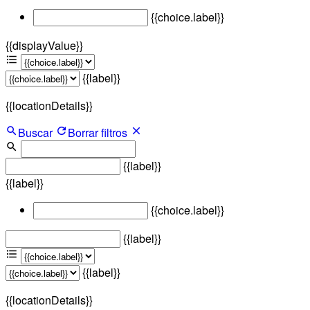
{{choice.label}}
{{displayValue}}
{{label}}
{{locationDetails}}
Buscar
Borrar filtros
{{label}}
{{label}}
{{choice.label}}
{{label}}
{{label}}
{{locationDetails}}