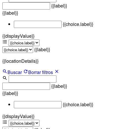
{{label}}
{{label}}
{{choice.label}}
{{displayValue}}
{{label}}
{{locationDetails}}
Buscar
Borrar filtros
{{label}}
{{label}}
{{choice.label}}
{{displayValue}}