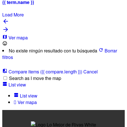
{{ term.name }}
Load More
Ver mapa
No existe ningún resultado con tu búsqueda
Borrar
filtros
Compare items
({{ compare.length }})
Cancel
Search as I move the map
List view
List view
Ver mapa