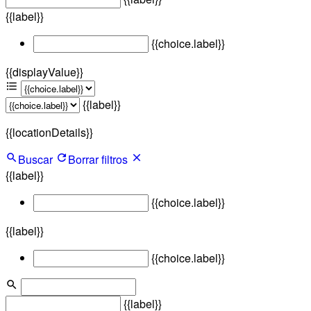
{{label}}
{{choice.label}}
{{displayValue}}
{{label}}
{{locationDetails}}
Buscar
Borrar filtros
{{label}}
{{choice.label}}
{{label}}
{{choice.label}}
{{label}}