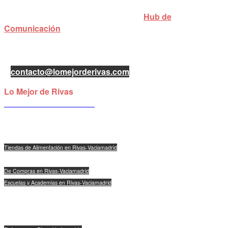
Lo Mejor de Rivas es una iniciativa de
Hub de
Comunicación
con el objetivo de dar mayor visibilidad a los
negocios locales de Rivas-Vaciamadrid.
Puedes contactar con nosotros enviándonos un mail
a
contacto@lomejorderivas.com
Lo Mejor de Rivas
The Clic Club Coworking
C/Severo Ochoa 11, Planta 1, Oficina 2
28521 Rivas-Vaciamadrid
Tiendas de Alimentación en Rivas-Vaciamadrid
Talleres y Concesionarios en Rivas-Vaciamadrid
De Compras en Rivas-Vaciamadrid
Escuelas y Academias en Rivas-Vaciamadrid
Peluquerías, Belleza y Estética en Rivas-Vaciamadrid
Abogados y Bancos en Rivas-Vaciamadrid
Inmobiliarias en Rivas-Vaciamadrid