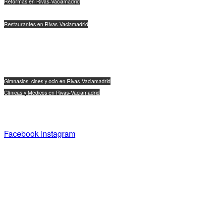
Reformas en Rivas-Vaciamadrid
Agencias de Marketing en Rivas-Vaciamadrid
Restaurantes en Rivas-Vaciamadrid
Industria en Rivas-Vaciamadrid
Logística en Rivas-Vaciamadrid
Veterinarios y mascotas en Rivas-Vaciamadrid
Moda, calzado y complementos en Rivas-Vaciamadrid
Gimnasios, cines y ocio en Rivas-Vaciamadrid
Clínicas y Médicos en Rivas-Vaciamadrid
Empresas y Tecnología en Rivas-Vaciamadrid
Comida a Domicilio en Rivas-Vaciamadrid
Facebook
Instagram