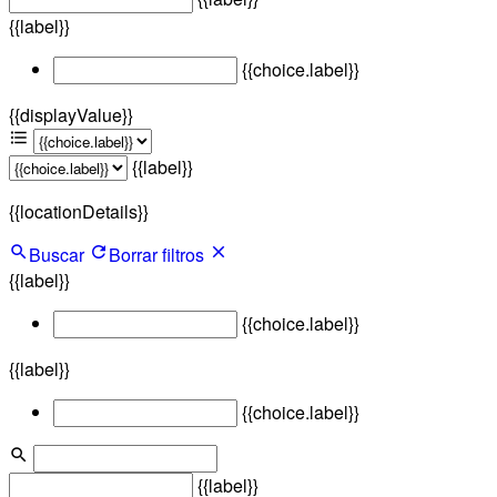
{{label}}
{{choice.label}}
{{displayValue}}
{{label}}
{{locationDetails}}
Buscar
Borrar filtros
{{label}}
{{choice.label}}
{{label}}
{{choice.label}}
{{label}}