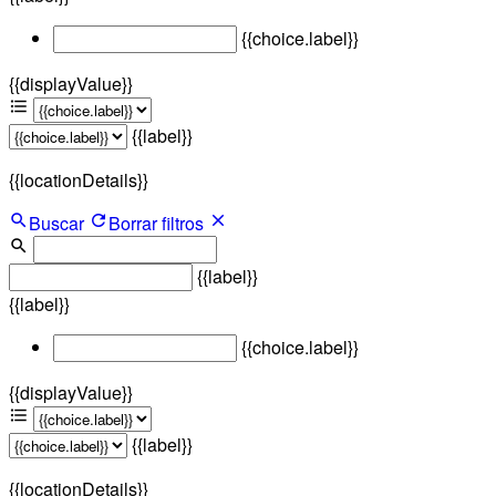
{{choice.label}}
{{displayValue}}
{{label}}
{{locationDetails}}
Buscar
Borrar filtros
{{label}}
{{label}}
{{choice.label}}
{{displayValue}}
{{label}}
{{locationDetails}}