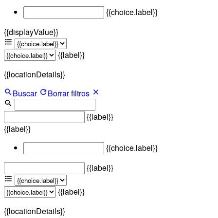
{{choice.label}}
{{displayValue}}
{{label}}
{{locationDetails}}
Buscar
Borrar filtros
{{label}}
{{label}}
{{choice.label}}
{{label}}
{{label}}
{{locationDetails}}