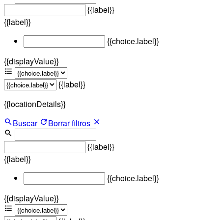
{{label}}
{{label}}
{{choice.label}}
{{displayValue}}
{{label}}
{{locationDetails}}
Buscar
Borrar filtros
{{label}}
{{label}}
{{choice.label}}
{{displayValue}}