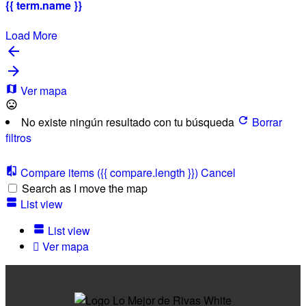
{{ term.name }}
Load More
Ver mapa
No existe ningún resultado con tu búsqueda
Borrar
filtros
Compare items
({{ compare.length }})
Cancel
Search as I move the map
List view
List view
Ver mapa