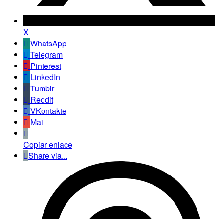
X
WhatsApp
Telegram
Pinterest
LinkedIn
Tumblr
Reddit
VKontakte
Mail
Copiar enlace
Share via...