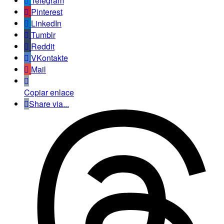
Telegram
Pinterest
LinkedIn
Tumblr
Reddit
VKontakte
Mail
Copiar enlace
Share via...