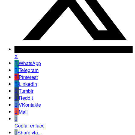
X
WhatsApp
Telegram
Pinterest
LinkedIn
Tumblr
Reddit
VKontakte
Mail
Copiar enlace
Share via...