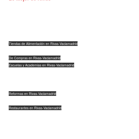
The Clic Club Coworking
C/Severo Ochoa 11, Planta 1, Oficina 2
28521 Rivas-Vaciamadrid
Tiendas de Alimentación en Rivas-Vaciamadrid
Talleres y Concesionarios en Rivas-Vaciamadrid
De Compras en Rivas-Vaciamadrid
Escuelas y Academias en Rivas-Vaciamadrid
Peluquerías, Belleza y Estética en Rivas-Vaciamadrid
Abogados y Bancos en Rivas-Vaciamadrid
Inmobiliarias en Rivas-Vaciamadrid
Reformas en Rivas-Vaciamadrid
Agencias de Marketing en Rivas-Vaciamadrid
Restaurantes en Rivas-Vaciamadrid
Industria en Rivas-Vaciamadrid
Logística en Rivas-Vaciamadrid
Veterinarios y mascotas en Rivas-Vaciamadrid
Moda, calzado y complementos en Rivas-Vaciamadrid