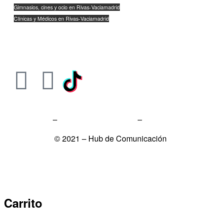
Gimnasios, cines y ocio en Rivas-Vaciamadrid
Clínicas y Médicos en Rivas-Vaciamadrid
Empresas y Tecnología en Rivas-Vaciamadrid
Comida a Domicilio en Rivas-Vaciamadrid
Aviso Legal
–
Política de Privacidad
–
Política de Cookies
© 2021 – Hub de Comunicación
Carrito