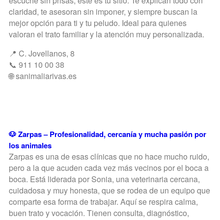
escuche sin prisas, este es tu sitio. Te explican todo con
claridad, te asesoran sin imponer, y siempre buscan la
mejor opción para ti y tu peludo. Ideal para quienes
valoran el trato familiar y la atención muy personalizada.
📍 C. Jovellanos, 8
📞 911 10 00 38
🌐 sanimaliarivas.es
🐶 Zarpas – Profesionalidad, cercanía y mucha pasión por
los animales
Zarpas es una de esas clínicas que no hace mucho ruido,
pero a la que acuden cada vez más vecinos por el boca a
boca. Está liderada por Sonia, una veterinaria cercana,
cuidadosa y muy honesta, que se rodea de un equipo que
comparte esa forma de trabajar. Aquí se respira calma,
buen trato y vocación. Tienen consulta, diagnóstico,