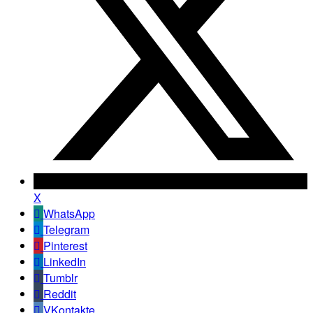
X
WhatsApp
Telegram
Pinterest
LinkedIn
Tumblr
Reddit
VKontakte