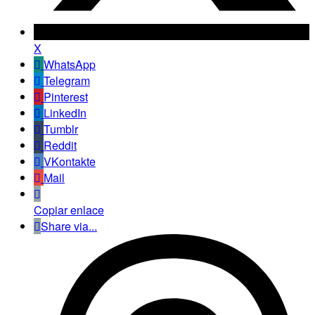
X
WhatsApp
Telegram
Pinterest
LinkedIn
Tumblr
Reddit
VKontakte
Mail
Copiar enlace
Share via...