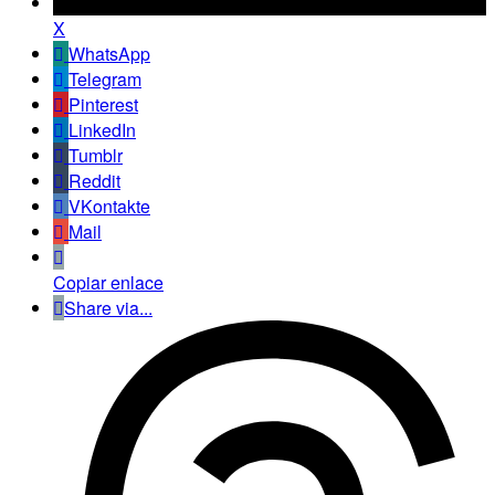
X
WhatsApp
Telegram
Pinterest
LinkedIn
Tumblr
Reddit
VKontakte
Mail
Copiar enlace
Share via...