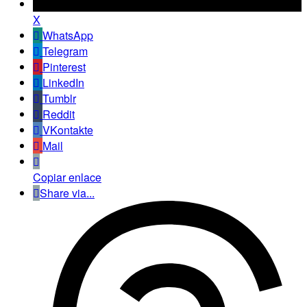
X
WhatsApp
Telegram
Pinterest
LinkedIn
Tumblr
Reddit
VKontakte
Mail
Copiar enlace
Share via...