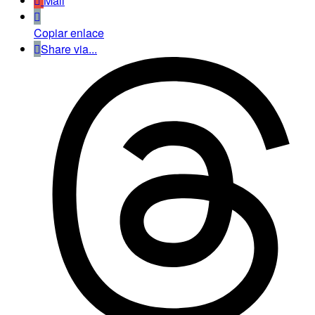
Mail
Copiar enlace
Share via...