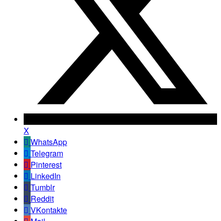
X
WhatsApp
Telegram
Pinterest
LinkedIn
Tumblr
Reddit
VKontakte