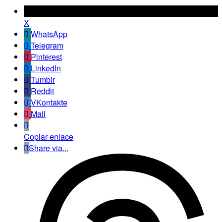
X
WhatsApp
Telegram
Pinterest
LinkedIn
Tumblr
Reddit
VKontakte
Mail
Copiar enlace
Share via...