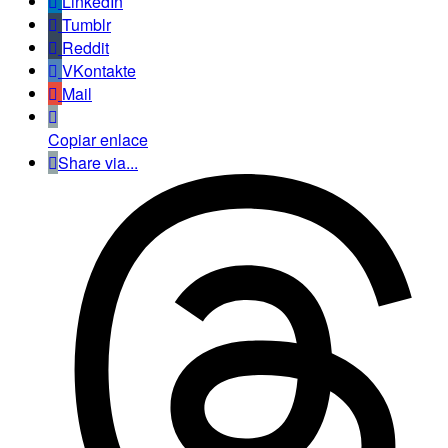
LinkedIn
Tumblr
Reddit
VKontakte
Mail
Copiar enlace
Share via...