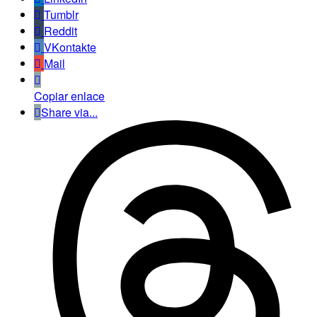
Tumblr
Reddit
VKontakte
Mail
Copiar enlace
Share via...