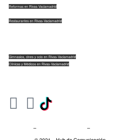
Reformas en Rivas-Vaciamadrid
Agencias de Marketing en Rivas-Vaciamadrid
Restaurantes en Rivas-Vaciamadrid
Industria en Rivas-Vaciamadrid
Logística en Rivas-Vaciamadrid
Veterinarios y mascotas en Rivas-Vaciamadrid
Moda, calzado y complementos en Rivas-Vaciamadrid
Gimnasios, cines y ocio en Rivas-Vaciamadrid
Clínicas y Médicos en Rivas-Vaciamadrid
Empresas y Tecnología en Rivas-Vaciamadrid
Comida a Domicilio en Rivas-Vaciamadrid
Aviso Legal
–
Política de Privacidad
–
Política de Cookies
© 2021 – Hub de Comunicación