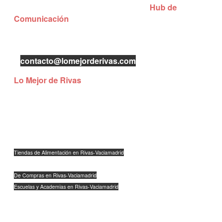
Lo Mejor de Rivas es una iniciativa de
Hub de
Comunicación
con el objetivo de dar mayor visibilidad
a los negocios locales de Rivas-Vaciamadrid.
Puedes contactar con nosotros enviándonos un mail
a
contacto@lomejorderivas.com
Lo Mejor de Rivas
The Clic Club Coworking
C/Severo Ochoa 11, Planta 1, Oficina 2
28521 Rivas-Vaciamadrid
Tiendas de Alimentación en Rivas-Vaciamadrid
Talleres y Concesionarios en Rivas-Vaciamadrid
De Compras en Rivas-Vaciamadrid
Escuelas y Academias en Rivas-Vaciamadrid
Peluquerías, Belleza y Estética en Rivas-Vaciamadrid
Abogados y Bancos en Rivas-Vaciamadrid
Inmobiliarias en Rivas-Vaciamadrid