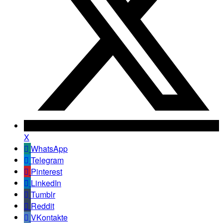
X
WhatsApp
Telegram
Pinterest
LinkedIn
Tumblr
Reddit
VKontakte