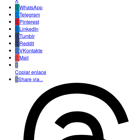
X
WhatsApp
Telegram
Pinterest
LinkedIn
Tumblr
Reddit
VKontakte
Mail
Copiar enlace
Share via...