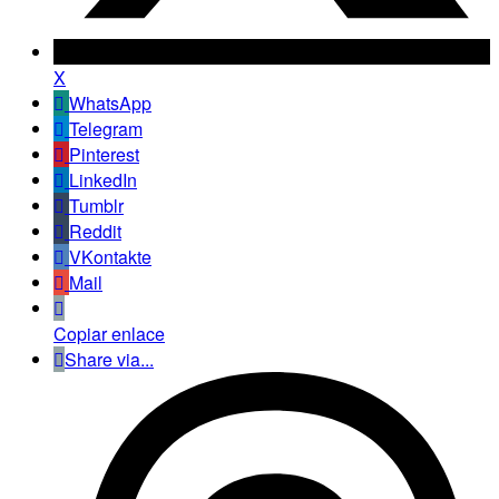
X
WhatsApp
Telegram
Pinterest
LinkedIn
Tumblr
Reddit
VKontakte
Mail
Copiar enlace
Share via...