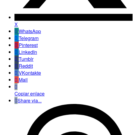
X
WhatsApp
Telegram
Pinterest
LinkedIn
Tumblr
Reddit
VKontakte
Mail
Copiar enlace
Share via...