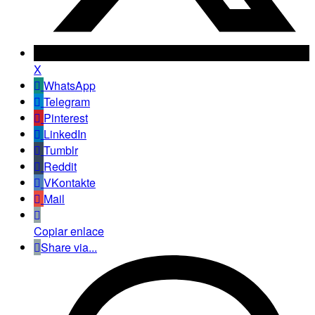
X
WhatsApp
Telegram
Pinterest
LinkedIn
Tumblr
Reddit
VKontakte
Mail
Copiar enlace
Share via...