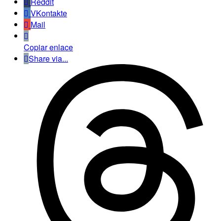
Reddit
VKontakte
Mail
Copiar enlace
Share via...