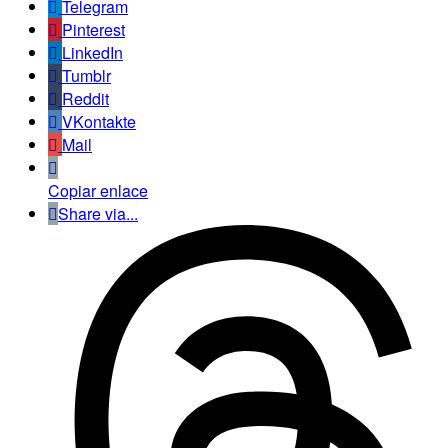
Telegram
Pinterest
LinkedIn
Tumblr
Reddit
VKontakte
Mail
Copiar enlace
Share via...