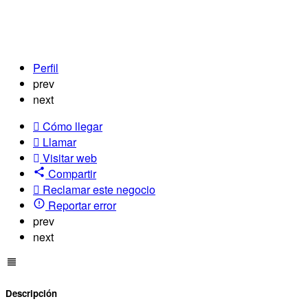
Perfil
prev
next
Cómo llegar
Llamar
Visitar web
Compartir
Reclamar este negocio
Reportar error
prev
next
Descripción