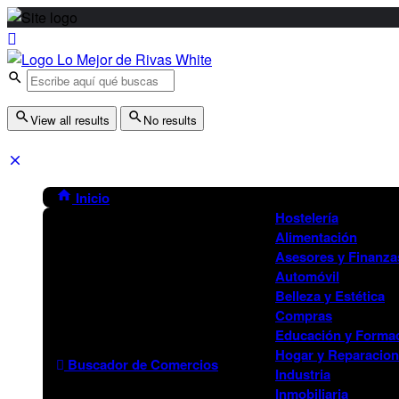
View all results
No results
Inicio
Hostelería
Alimentación
Asesores y Finanza
Automóvil
Belleza y Estética
Compras
Educación y Forma
Hogar y Reparacio
Buscador de Comercios
Industria
Inmobiliaria