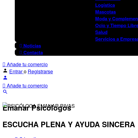
Logística
Mascotas
Moda y Complemen
Ocio y Tiempo Libr
Salud
Servicios a Empres
Noticias
Contacta
Añade tu comercio
Entrar
o
Registrarse
Añade tu comercio
Emanar Psicólogos
ESCUCHA PLENA Y AYUDA SINCERA