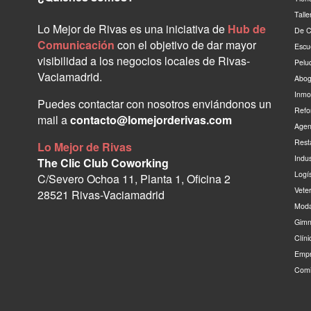
Tall
Lo Mejor de Rivas es una iniciativa de
Hub de
De C
Comunicación
con el objetivo de dar mayor
Escu
visibilidad a los negocios locales de Rivas-
Pelu
Vaciamadrid.
Abog
Inmo
Puedes contactar con nosotros enviándonos un
Refo
mail a
contacto@lomejorderivas.com
Agen
Rest
Lo Mejor de Rivas
Indu
The Clic Club Coworking
Logí
C/Severo Ochoa 11, Planta 1, Oficina 2
Vete
28521 Rivas-Vaciamadrid
Moda
Gimn
Clín
Empr
Comi