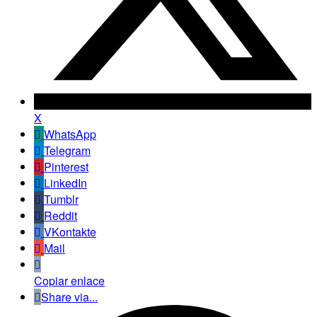
X
WhatsApp
Telegram
Pinterest
LinkedIn
Tumblr
Reddit
VKontakte
Mail
Copiar enlace
Share via...