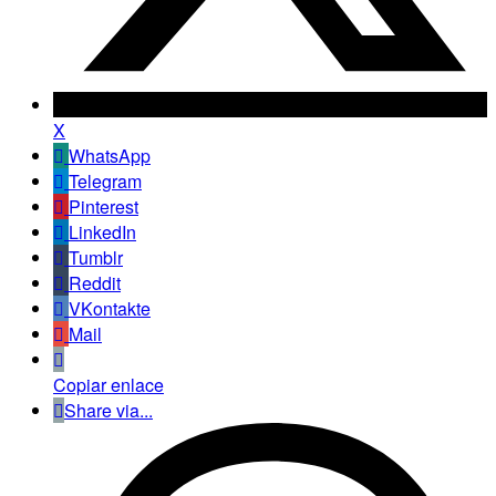
X
WhatsApp
Telegram
Pinterest
LinkedIn
Tumblr
Reddit
VKontakte
Mail
Copiar enlace
Share via...