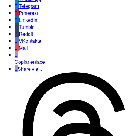
Telegram
Pinterest
LinkedIn
Tumblr
Reddit
VKontakte
Mail
Copiar enlace
Share via...