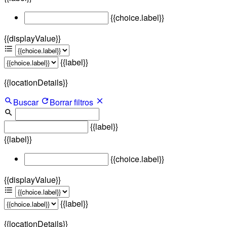
{{choice.label}}
{{displayValue}}
{{label}}
{{locationDetails}}
Buscar
Borrar filtros
{{label}}
{{label}}
{{choice.label}}
{{displayValue}}
{{label}}
{{locationDetails}}