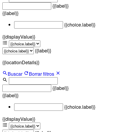
{{label}}
{{label}}
{{choice.label}}
{{displayValue}}
{{label}}
{{locationDetails}}
Buscar
Borrar filtros
{{label}}
{{label}}
{{choice.label}}
{{displayValue}}