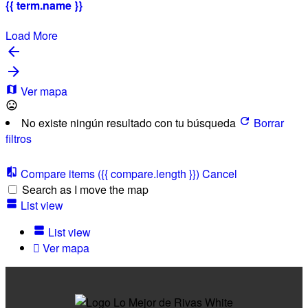
{{ term.name }}
Load More
Ver mapa
No existe ningún resultado con tu búsqueda
Borrar
filtros
Compare items
({{ compare.length }})
Cancel
Search as I move the map
List view
List view
Ver mapa