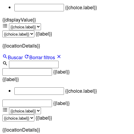
{{choice.label}}
{{displayValue}}
{{label}}
{{locationDetails}}
Buscar
Borrar filtros
{{label}}
{{label}}
{{choice.label}}
{{label}}
{{label}}
{{locationDetails}}