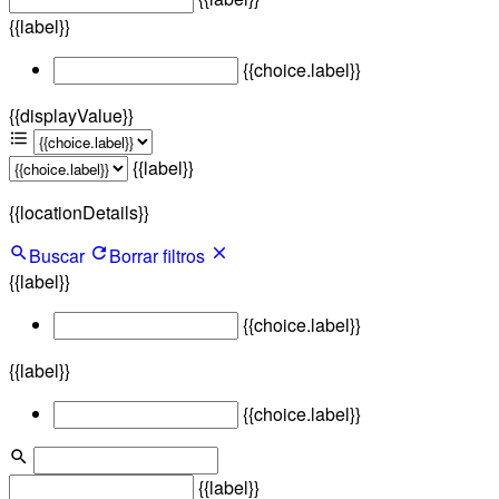
{{label}}
{{choice.label}}
{{displayValue}}
{{label}}
{{locationDetails}}
Buscar
Borrar filtros
{{label}}
{{choice.label}}
{{label}}
{{choice.label}}
{{label}}