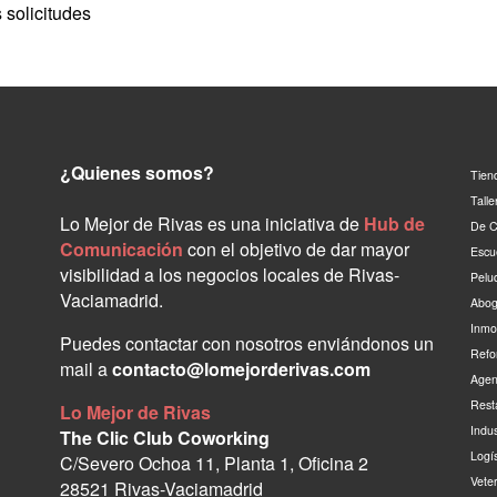
 solicitudes
¿Quienes somos?
Tien
Tall
Lo Mejor de Rivas es una iniciativa de
Hub de
De C
Comunicación
con el objetivo de dar mayor
Escu
visibilidad a los negocios locales de Rivas-
Pelu
Vaciamadrid.
Abog
Inmo
Puedes contactar con nosotros enviándonos un
Refo
mail a
contacto@lomejorderivas.com
Agen
Rest
Lo Mejor de Rivas
Indu
The Clic Club Coworking
Logí
C/Severo Ochoa 11, Planta 1, Oficina 2
Vete
28521 Rivas-Vaciamadrid