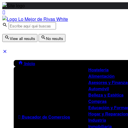
View all results
No results
Inicio
Hostelería
Alimentación
Asesores y Finanza
Automóvil
Belleza y Estética
Compras
Educación y Forma
Hogar y Reparacio
Buscador de Comercios
Industria
Inmobiliaria