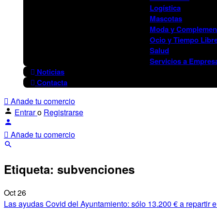
Logística
Mascotas
Moda y Complemen
Ocio y Tiempo Libr
Salud
Servicios a Empres
Noticias
Contacta
Añade tu comercio
Entrar
o
Registrarse
Añade tu comercio
Etiqueta:
subvenciones
Oct
26
Las ayudas Covid del Ayuntamiento: sólo 13.200 € a repartir e