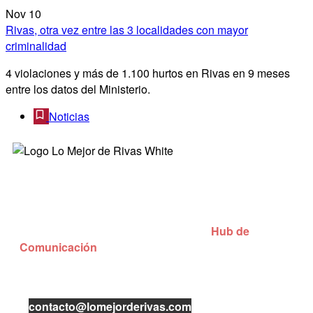
Nov
10
Rivas, otra vez entre las 3 localidades con mayor
criminalidad
4 violaciones y más de 1.100 hurtos en Rivas en 9 meses
entre los datos del Ministerio.
Noticias
¿Quienes somos?
Lo Mejor de Rivas es una iniciativa de
Hub de
Comunicación
con el objetivo de dar mayor visibilidad
a los negocios locales de Rivas-Vaciamadrid.
Puedes contactar con nosotros enviándonos un mail
a
contacto@lomejorderivas.com