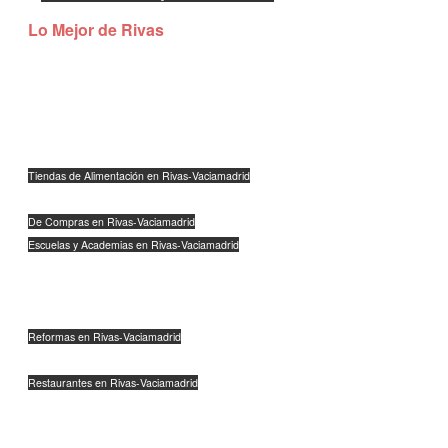
Lo Mejor de Rivas
The Clic Club Coworking
C/Severo Ochoa 11, Planta 1, Oficina 2
28521 Rivas-Vaciamadrid
Tiendas de Alimentación en Rivas-Vaciamadrid
Talleres y Concesionarios en Rivas-Vaciamadrid
De Compras en Rivas-Vaciamadrid
Escuelas y Academias en Rivas-Vaciamadrid
Peluquerías, Belleza y Estética en Rivas-Vaciamadrid
Abogados y Bancos en Rivas-Vaciamadrid
Inmobiliarias en Rivas-Vaciamadrid
Reformas en Rivas-Vaciamadrid
Agencias de Marketing en Rivas-Vaciamadrid
Restaurantes en Rivas-Vaciamadrid
Industria en Rivas-Vaciamadrid
Logística en Rivas-Vaciamadrid