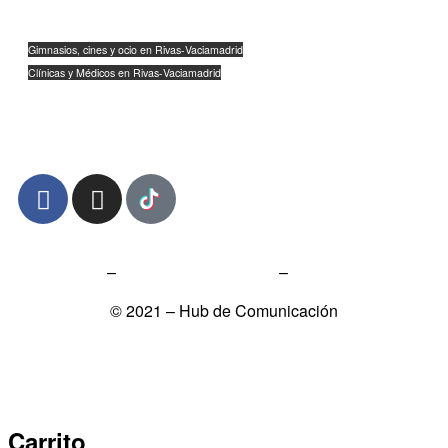
Veterinarios y mascotas en Rivas-Vaciamadrid
Moda, calzado y complementos en Rivas-Vaciamadrid
Gimnasios, cines y ocio en Rivas-Vaciamadrid
Clínicas y Médicos en Rivas-Vaciamadrid
Empresas y Tecnología en Rivas-Vaciamadrid
Comida a Domicilio en Rivas-Vaciamadrid
Aviso Legal
–
Política de Privacidad
–
Política de Cookies
© 2021 – Hub de Comunicación
Carrito