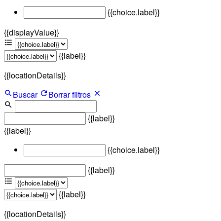
{{choice.label}}
{{displayValue}}
{{label}}
{{locationDetails}}
Buscar
Borrar filtros
{{label}}
{{label}}
{{choice.label}}
{{label}}
{{label}}
{{locationDetails}}