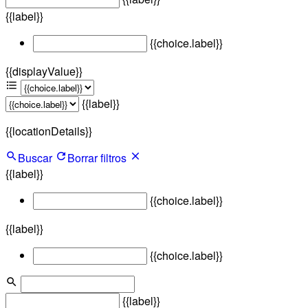
{{label}}
{{choice.label}}
{{displayValue}}
{{label}}
{{locationDetails}}
Buscar
Borrar filtros
{{label}}
{{choice.label}}
{{label}}
{{choice.label}}
{{label}}