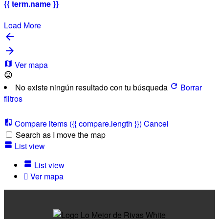
{{ term.name }}
Load More
Ver mapa
No existe ningún resultado con tu búsqueda
Borrar
filtros
Compare items
({{ compare.length }})
Cancel
Search as I move the map
List view
List view
Ver mapa