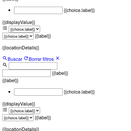
{{choice.label}}
{{displayValue}}
{{label}}
{{locationDetails}}
Buscar
Borrar filtros
{{label}}
{{label}}
{{choice.label}}
{{displayValue}}
{{label}}
{{locationDetails}}