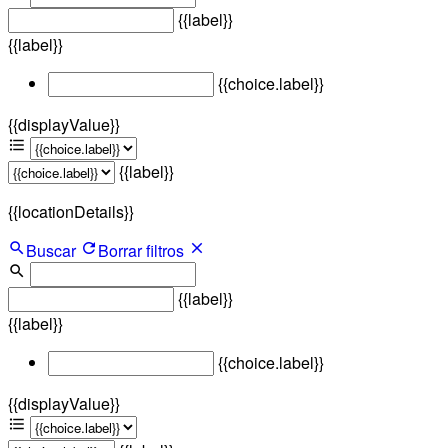
{{label}}
{{label}}
{{choice.label}}
{{displayValue}}
{{label}}
{{locationDetails}}
Buscar
Borrar filtros
{{label}}
{{label}}
{{choice.label}}
{{displayValue}}