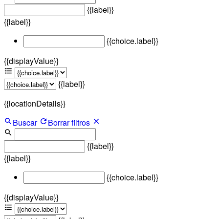
{{label}}
{{label}}
{{choice.label}}
{{displayValue}}
{{label}}
{{locationDetails}}
Buscar
Borrar filtros
{{label}}
{{label}}
{{choice.label}}
{{displayValue}}