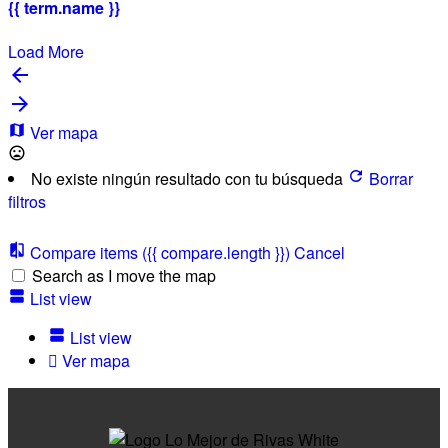
{{ term.name }}
Load More
Ver mapa
No existe ningún resultado con tu búsqueda
Borrar
filtros
Compare items
({{ compare.length }})
Cancel
Search as I move the map
List view
List view
Ver mapa