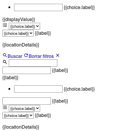
{{choice.label}}
{{displayValue}}
{{label}}
{{locationDetails}}
Buscar
Borrar filtros
{{label}}
{{label}}
{{choice.label}}
{{label}}
{{label}}
{{locationDetails}}