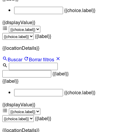
{{choice.label}}
{{displayValue}}
{{label}}
{{locationDetails}}
Buscar
Borrar filtros
{{label}}
{{label}}
{{choice.label}}
{{displayValue}}
{{label}}
{{locationDetails}}