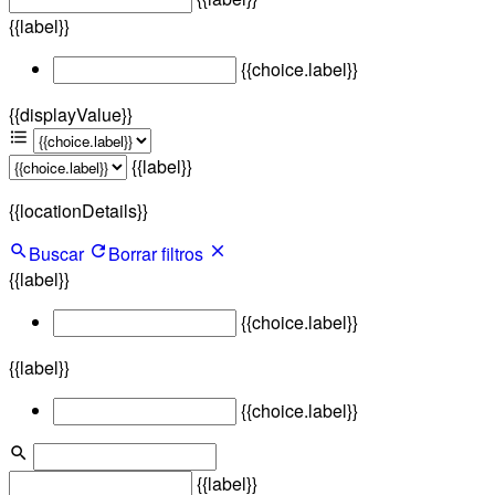
{{label}}
{{choice.label}}
{{displayValue}}
{{label}}
{{locationDetails}}
Buscar
Borrar filtros
{{label}}
{{choice.label}}
{{label}}
{{choice.label}}
{{label}}