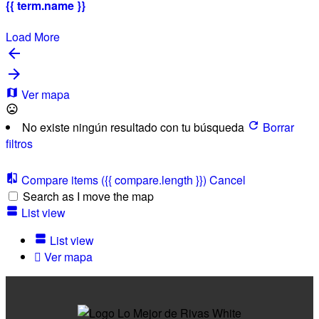
{{ term.name }}
Load More
Ver mapa
No existe ningún resultado con tu búsqueda
Borrar
filtros
Compare items
({{ compare.length }})
Cancel
Search as I move the map
List view
List view
Ver mapa