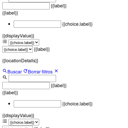
{{label}}
{{label}}
{{choice.label}}
{{displayValue}}
{{label}}
{{locationDetails}}
Buscar
Borrar filtros
{{label}}
{{label}}
{{choice.label}}
{{displayValue}}