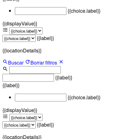
{{choice.label}}
{{displayValue}}
{{label}}
{{locationDetails}}
Buscar
Borrar filtros
{{label}}
{{label}}
{{choice.label}}
{{displayValue}}
{{label}}
{{locationDetails}}