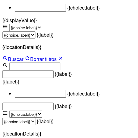
{{choice.label}}
{{displayValue}}
{{label}}
{{locationDetails}}
Buscar
Borrar filtros
{{label}}
{{label}}
{{choice.label}}
{{label}}
{{label}}
{{locationDetails}}