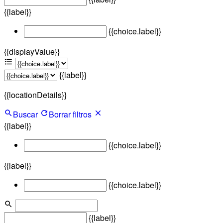
{{label}}
{{choice.label}}
{{displayValue}}
{{label}}
{{locationDetails}}
Buscar
Borrar filtros
{{label}}
{{choice.label}}
{{label}}
{{choice.label}}
{{label}}