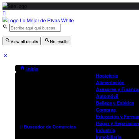
View all results
No results
Inicio
Hostelería
Alimentación
Asesores y Finanza
Automóvil
Belleza y Estética
Compras
Educación y Forma
Hogar y Reparacio
Buscador de Comercios
Industria
Inmobiliaria