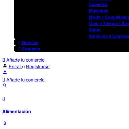
Logística
Mascotas
Moda y Complemen
Ocio y Tiempo Libr
Salud
Servicios a Empres
Noticias
Contacta
Añade tu comercio
Entrar
o
Registrarse
Añade tu comercio
Alimentación