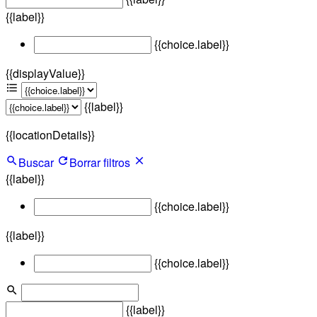
{{label}}
{{choice.label}}
{{displayValue}}
{{label}}
{{locationDetails}}
Buscar
Borrar filtros
{{label}}
{{choice.label}}
{{label}}
{{choice.label}}
{{label}}