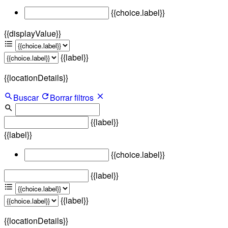
{{choice.label}}
{{displayValue}}
{{label}}
{{locationDetails}}
Buscar
Borrar filtros
{{label}}
{{label}}
{{choice.label}}
{{label}}
{{label}}
{{locationDetails}}