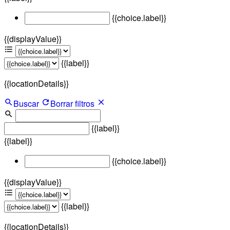
{{choice.label}}
{{displayValue}}
{{label}}
{{locationDetails}}
Buscar
Borrar filtros
{{label}}
{{label}}
{{choice.label}}
{{displayValue}}
{{label}}
{{locationDetails}}