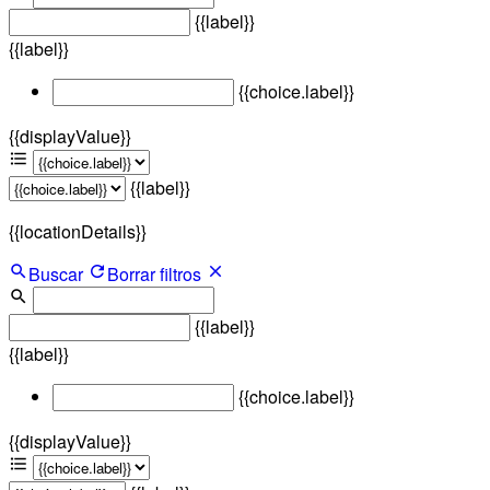
{{label}}
{{label}}
{{choice.label}}
{{displayValue}}
{{label}}
{{locationDetails}}
Buscar
Borrar filtros
{{label}}
{{label}}
{{choice.label}}
{{displayValue}}