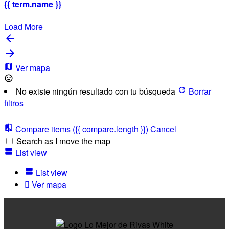
{{ term.name }}
Load More
Ver mapa
No existe ningún resultado con tu búsqueda
Borrar
filtros
Compare items
({{ compare.length }})
Cancel
Search as I move the map
List view
List view
Ver mapa