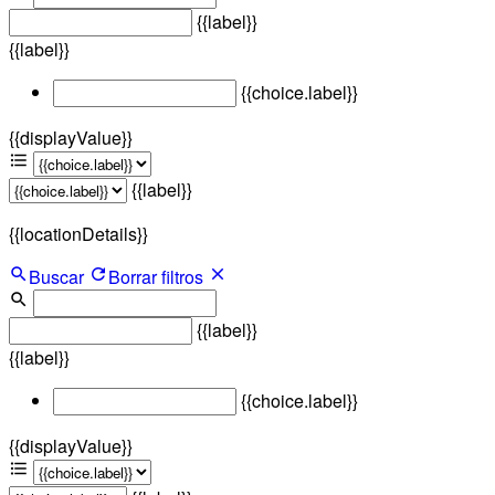
{{label}}
{{label}}
{{choice.label}}
{{displayValue}}
{{label}}
{{locationDetails}}
Buscar
Borrar filtros
{{label}}
{{label}}
{{choice.label}}
{{displayValue}}