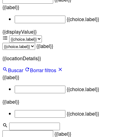
{{label}}
{{choice.label}}
{{displayValue}}
{{label}}
{{locationDetails}}
Buscar
Borrar filtros
{{label}}
{{choice.label}}
{{label}}
{{choice.label}}
{{label}}