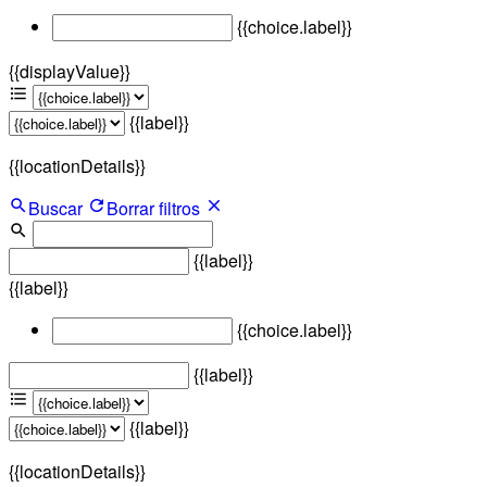
{{choice.label}}
{{displayValue}}
{{label}}
{{locationDetails}}
Buscar
Borrar filtros
{{label}}
{{label}}
{{choice.label}}
{{label}}
{{label}}
{{locationDetails}}