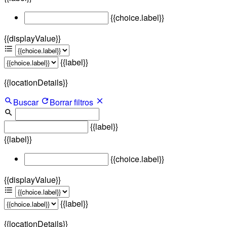
{{choice.label}}
{{displayValue}}
{{label}}
{{locationDetails}}
Buscar
Borrar filtros
{{label}}
{{label}}
{{choice.label}}
{{displayValue}}
{{label}}
{{locationDetails}}