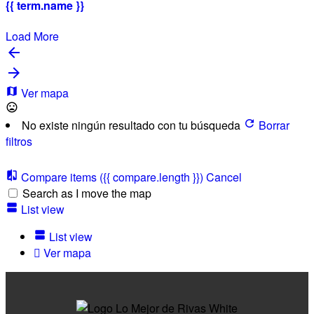
{{ term.name }}
Load More
Ver mapa
No existe ningún resultado con tu búsqueda
Borrar
filtros
Compare items
({{ compare.length }})
Cancel
Search as I move the map
List view
List view
Ver mapa