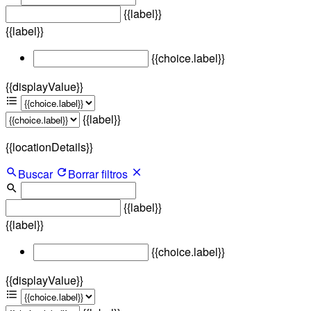
{{label}}
{{label}}
{{choice.label}}
{{displayValue}}
{{label}}
{{locationDetails}}
Buscar
Borrar filtros
{{label}}
{{label}}
{{choice.label}}
{{displayValue}}