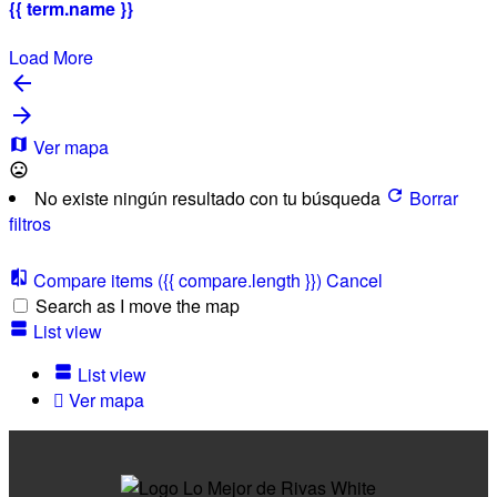
{{ term.name }}
Load More
Ver mapa
No existe ningún resultado con tu búsqueda
Borrar
filtros
Compare items
({{ compare.length }})
Cancel
Search as I move the map
List view
List view
Ver mapa