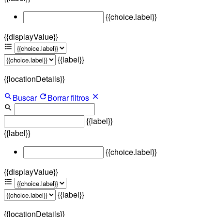
{{choice.label}}
{{displayValue}}
{{label}}
{{locationDetails}}
Buscar
Borrar filtros
{{label}}
{{label}}
{{choice.label}}
{{displayValue}}
{{label}}
{{locationDetails}}