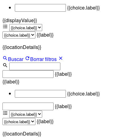
{{choice.label}}
{{displayValue}}
{{label}}
{{locationDetails}}
Buscar
Borrar filtros
{{label}}
{{label}}
{{choice.label}}
{{label}}
{{label}}
{{locationDetails}}