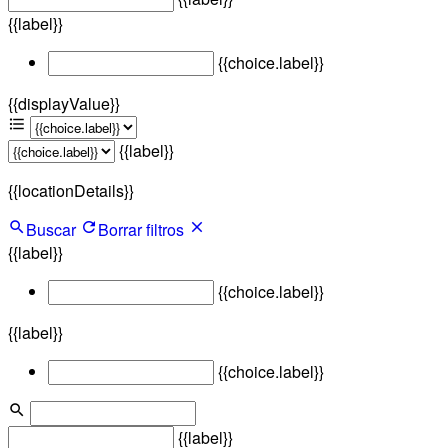
{{label}}
{{choice.label}}
{{displayValue}}
{{label}}
{{locationDetails}}
Buscar
Borrar filtros
{{label}}
{{choice.label}}
{{label}}
{{choice.label}}
{{label}}