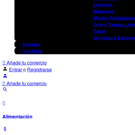
Logística
Mascotas
Moda y Complemen
Ocio y Tiempo Libr
Salud
Servicios a Empres
Noticias
Contacta
Añade tu comercio
Entrar
o
Registrarse
Añade tu comercio
Alimentación