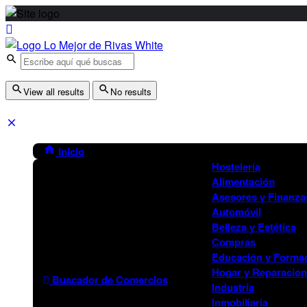
View all results
No results
Inicio
Hostelería
Alimentación
Asesores y Finanza
Automóvil
Belleza y Estética
Compras
Educación y Forma
Hogar y Reparacio
Buscador de Comercios
Industria
Inmobiliaria