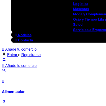
Logística
Mascotas
Moda y Complemen
Ocio y Tiempo Libr
Salud
Servicios a Empres
Noticias
Contacta
Añade tu comercio
Entrar
o
Registrarse
Añade tu comercio
Alimentación