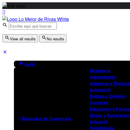
View all results
No results
Inicio
Hostelería
Alimentación
Asesores y Finanza
Automóvil
Belleza y Estética
Compras
Educación y Forma
Hogar y Reparacio
Buscador de Comercios
Industria
Inmobiliaria