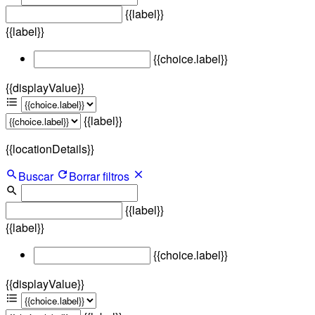
{{label}}
{{label}}
{{choice.label}}
{{displayValue}}
{{label}}
{{locationDetails}}
Buscar
Borrar filtros
{{label}}
{{label}}
{{choice.label}}
{{displayValue}}