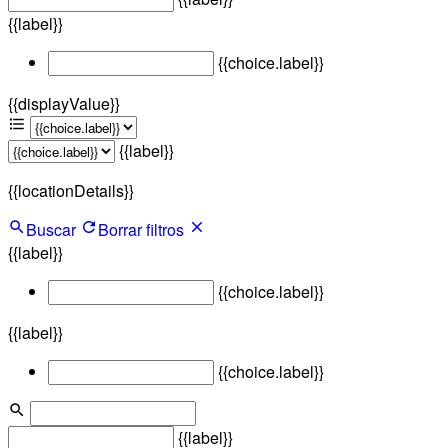
{{label}}
{{choice.label}}
{{displayValue}}
{{label}}
{{locationDetails}}
Buscar
Borrar filtros
{{label}}
{{choice.label}}
{{label}}
{{choice.label}}
{{label}}