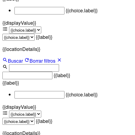
{{choice.label}}
{{displayValue}}
{{label}}
{{locationDetails}}
Buscar
Borrar filtros
{{label}}
{{label}}
{{choice.label}}
{{displayValue}}
{{label}}
{{locationDetails}}