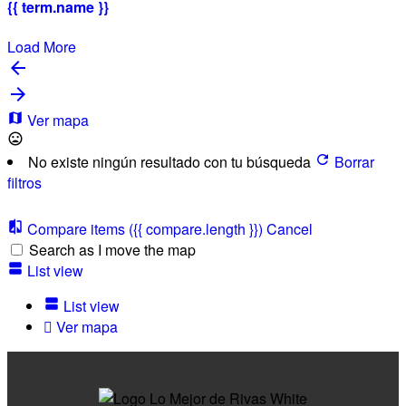
{{ term.name }}
Load More
Ver mapa
No existe ningún resultado con tu búsqueda
Borrar
filtros
Compare items
({{ compare.length }})
Cancel
Search as I move the map
List view
List view
Ver mapa