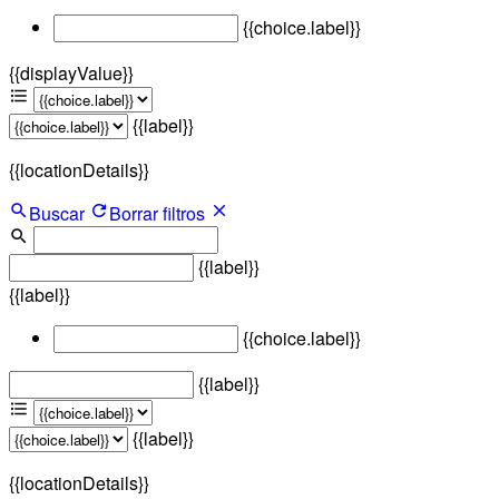
{{choice.label}}
{{displayValue}}
{{label}}
{{locationDetails}}
Buscar
Borrar filtros
{{label}}
{{label}}
{{choice.label}}
{{label}}
{{label}}
{{locationDetails}}