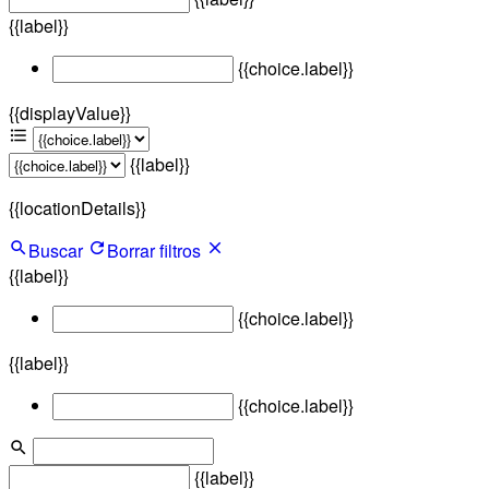
{{label}}
{{choice.label}}
{{displayValue}}
{{label}}
{{locationDetails}}
Buscar
Borrar filtros
{{label}}
{{choice.label}}
{{label}}
{{choice.label}}
{{label}}