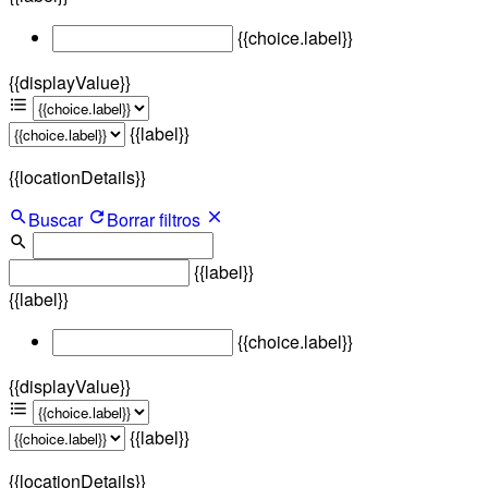
{{choice.label}}
{{displayValue}}
{{label}}
{{locationDetails}}
Buscar
Borrar filtros
{{label}}
{{label}}
{{choice.label}}
{{displayValue}}
{{label}}
{{locationDetails}}