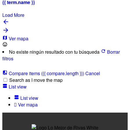
{{ term.name }}
Load More
Ver mapa
No existe ningún resultado con tu búsqueda
Borrar
filtros
Compare items
({{ compare.length }})
Cancel
Search as I move the map
List view
List view
Ver mapa