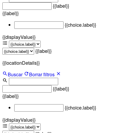
{{label}}
{{label}}
{{choice.label}}
{{displayValue}}
{{label}}
{{locationDetails}}
Buscar
Borrar filtros
{{label}}
{{label}}
{{choice.label}}
{{displayValue}}