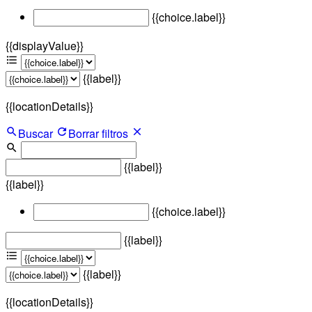
{{choice.label}}
{{displayValue}}
{{label}}
{{locationDetails}}
Buscar
Borrar filtros
{{label}}
{{label}}
{{choice.label}}
{{label}}
{{label}}
{{locationDetails}}