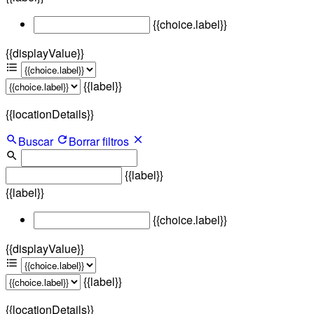
{{choice.label}}
{{displayValue}}
{{label}}
{{locationDetails}}
Buscar
Borrar filtros
{{label}}
{{label}}
{{choice.label}}
{{displayValue}}
{{label}}
{{locationDetails}}