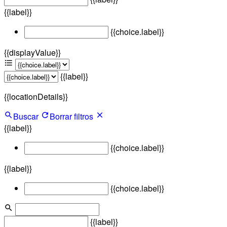
{{label}}
{{choice.label}}
{{displayValue}}
{{label}}
{{locationDetails}}
Buscar
Borrar filtros
{{label}}
{{choice.label}}
{{label}}
{{choice.label}}
{{label}}