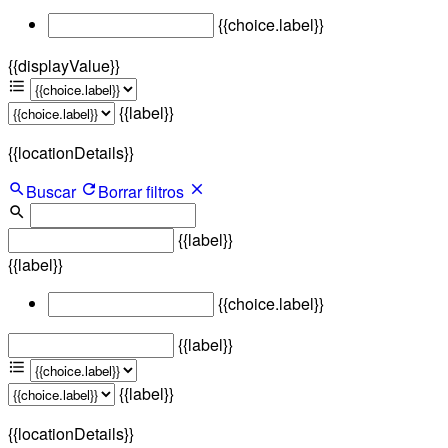
{{choice.label}}
{{displayValue}}
{{label}}
{{locationDetails}}
Buscar
Borrar filtros
{{label}}
{{label}}
{{choice.label}}
{{label}}
{{label}}
{{locationDetails}}