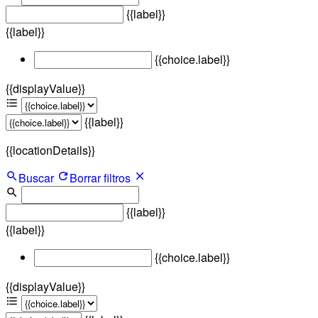
{{label}}
{{label}}
{{choice.label}}
{{displayValue}}
{{label}}
{{locationDetails}}
Buscar
Borrar filtros
{{label}}
{{label}}
{{choice.label}}
{{displayValue}}