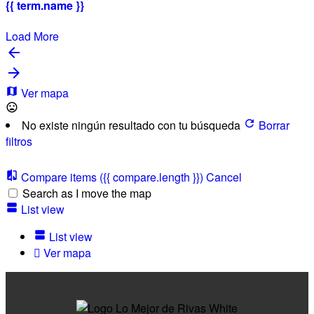
{{ term.name }}
Load More
Ver mapa
No existe ningún resultado con tu búsqueda
Borrar
filtros
Compare items
({{ compare.length }})
Cancel
Search as I move the map
List view
List view
Ver mapa