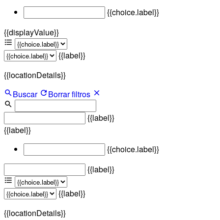
{{choice.label}}
{{displayValue}}
{{label}}
{{locationDetails}}
Buscar
Borrar filtros
{{label}}
{{label}}
{{choice.label}}
{{label}}
{{label}}
{{locationDetails}}