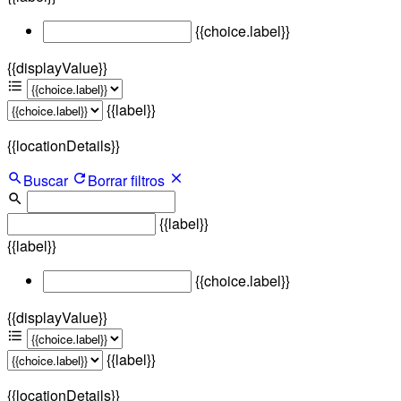
{{choice.label}}
{{displayValue}}
{{label}}
{{locationDetails}}
Buscar
Borrar filtros
{{label}}
{{label}}
{{choice.label}}
{{displayValue}}
{{label}}
{{locationDetails}}