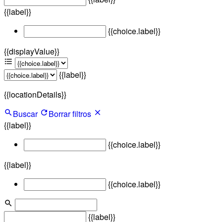
{{label}}
{{choice.label}}
{{displayValue}}
{{label}}
{{locationDetails}}
Buscar
Borrar filtros
{{label}}
{{choice.label}}
{{label}}
{{choice.label}}
{{label}}