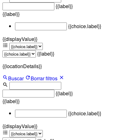
{{label}}
{{label}}
{{choice.label}}
{{displayValue}}
{{label}}
{{locationDetails}}
Buscar
Borrar filtros
{{label}}
{{label}}
{{choice.label}}
{{displayValue}}