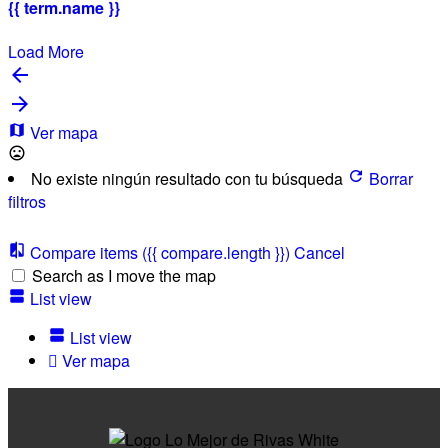
{{ term.name }}
Load More
Ver mapa
No existe ningún resultado con tu búsqueda
Borrar
filtros
Compare items
({{ compare.length }})
Cancel
Search as I move the map
List view
List view
Ver mapa